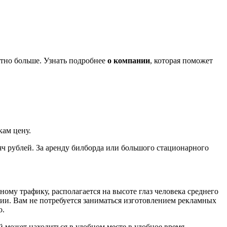
етно больше. Узнать подробнее
о компании
, которая поможет
ам цену.
сяч рублей. За аренду билборда или большого стационарного
му трафику, располагается на высоте глаз человека среднего
ии. Вам не потребуется заниматься изготовлением рекламных
о.
 может находиться в удобном месте в удобное время.