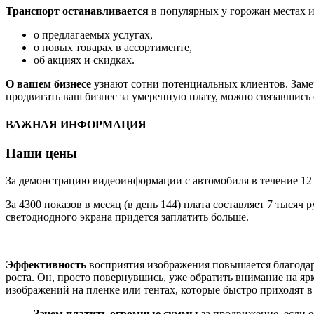
Транспорт останавливается
в популярных у горожан местах и
о предлагаемых услугах,
о новых товарах в ассортименте,
об акциях и скидках.
О вашем бизнесе
узнают сотни потенциальных клиентов. Замеч
продвигать ваш бизнес за умеренную плату, можно связавшис
ВАЖНАЯ ИНФОРМАЦИЯ
Наши цены
За демонстрацию видеоинформации с автомобиля в течение 12
За 4300 показов в месяц (в день 144) плата составляет 7 тыся
светодиодного экрана придется заплатить больше.
Эффективность
восприятия изображения повышается благодар
роста. Он, просто повернувшись, уже обратить внимание на я
изображений на пленке или тентах, которые быстро приходят в
Зачем платить огромные суммы
за продвижение, если е