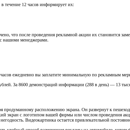
 в течение 12 часов информирует их:
ено, что после проведения рекламной акции их становится зам
ь с нашими менеджерами.
 часов ежедневно вы заплатите минимальную по рекламным мерк
ч рублей. За 8600 демонстраций информации (288 в день) — 13 ты
я продуманному расположению экрана. Он развернут к пешеходно
ркий экран с логотипом вашей фирмы или числом проведения акц
 негодность. Видеокартинка остается привлекательной постоянн
сть удобный способ размещения рекламы на автомобиле, который